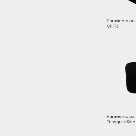
Paraviento pa
CRF15
Paraviento pa
Triangular R