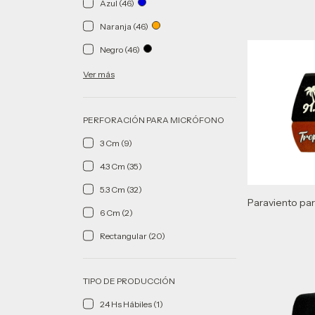
Azul (46)
Naranja (46)
Negro (46)
Ver más
PERFORACIÓN PARA MICRÓFONO
3 Cm (9)
4.3 Cm (35)
5.3 Cm (32)
Paraviento pa
6 Cm (2)
Rectangular (20)
TIPO DE PRODUCCIÓN
24 Hs Hábiles (1)