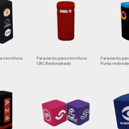
ra micrófono
Paraviento para micrófono
Paraviento pa
CRC Redondeado
Punta redond