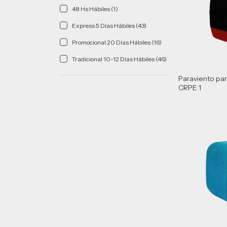
48 Hs Hábiles (1)
Express 5 Días Hábiles (43)
Promocional 20 Días Hábiles (16)
Tradicional 10-12 Días Hábiles (46)
Paraviento pa
CRPE 1