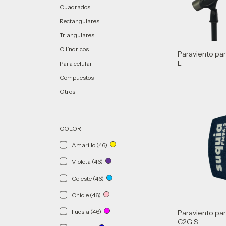
Cuadrados
Rectangulares
Triangulares
Cilíndricos
Paraviento pa
L
Para celular
Compuestos
Otros
COLOR
Amarillo (46)
Violeta (46)
Celeste (46)
Chicle (46)
Fucsia (46)
Paraviento pa
C2G S