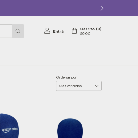
Carrito
(
0
)
Entrá
$0,00
Ordenar por