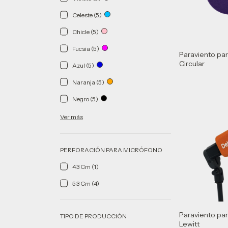
Celeste (5)
Chicle (5)
Fucsia (5)
Paraviento pa
Circular
Azul (5)
Naranja (5)
Negro (5)
Ver más
PERFORACIÓN PARA MICRÓFONO
4.3 Cm (1)
5.3 Cm (4)
Paraviento pa
TIPO DE PRODUCCIÓN
Lewitt