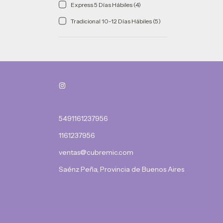
Express 5 Días Hábiles (4)
Tradicional 10-12 Días Hábiles (5)
5491161237956
1161237956
ventas@cubremic.com
Saénz Peña, Provincia de Buenos Aires